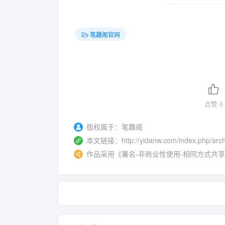
笔趣阁官网
点赞
0
版权属于：
笔趣阁
本文链接：
http://yidanw.com/index.php/arc
作品采用
《
署名-非商业性使用-相同方式共享 4.0 