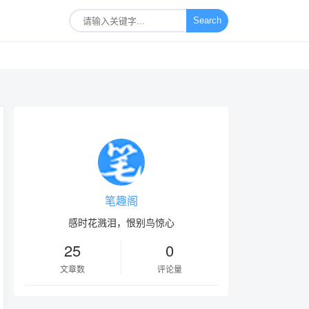
Search
笔趣阁
感时花溅泪，恨别鸟惊心
25
0
文章数
评论量